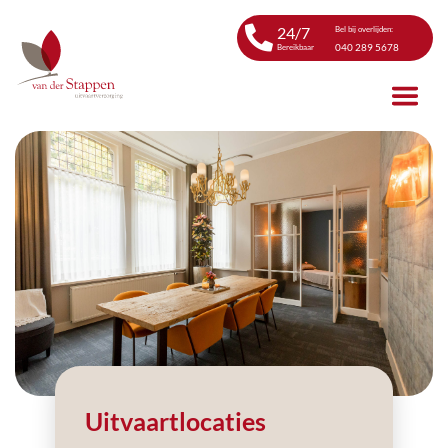
24/7
Bel bij overlijden:
040 289 5678
Bereikbaar
Uitvaartlocaties