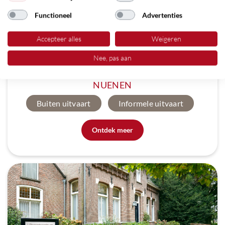
Functioneel
Advertenties
Accepteer alles
Weigeren
Nee, pas aan
NUENEN
Buiten uitvaart
Informele uitvaart
Ontdek meer