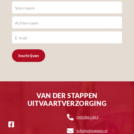
Newsletter
Footer
Inschrijven
VAN DER STAPPEN
UITVAARTVERZORGING
0402861383
info@vdstappen.nl