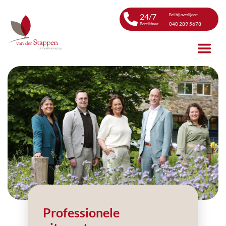
24/7
Bel bij overlijden:
040 289 5678
Bereikbaar
Professionele