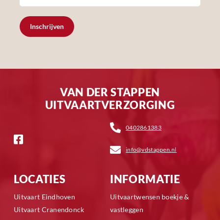
Inschrijven
VAN DER STAPPEN
UITVAARTVERZORGING
0402861383
info@vdstappen.nl
LOCATIES
INFORMATIE
Uitvaart Eindhoven
Uitvaartwensen boekje &
Uitvaart Cranendonck
vastleggen