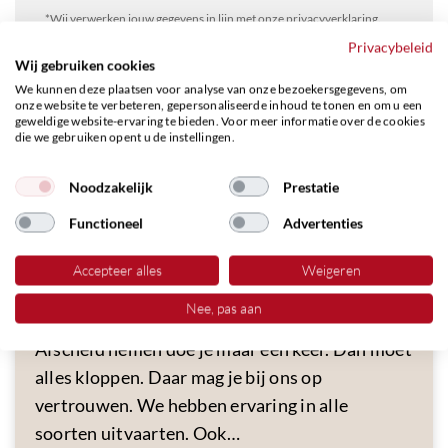
*Wij verwerken jouw gegevens in lijn met onze privacyverklaring.
Privacybeleid
Wij gebruiken cookies
Verzenden
We kunnen deze plaatsen voor analyse van onze bezoekersgegevens, om
onze website te verbeteren, gepersonaliseerde inhoud te tonen en om u een
geweldige website-ervaring te bieden. Voor meer informatie over de cookies
die we gebruiken opent u de instellingen.
Noodzakelijk
Prestatie
Expertises van Barbara Kolen
Functioneel
Advertenties
Accepteer alles
Weigeren
Exclusieve uitvaart
Nee, pas aan
Afscheid nemen doe je maar één keer. Dan moet
alles kloppen. Daar mag je bij ons op
vertrouwen. We hebben ervaring in alle
soorten uitvaarten. Ook…