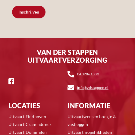
Inschrijven
VAN DER STAPPEN
UITVAARTVERZORGING
0402861383
info@vdstappen.nl
LOCATIES
INFORMATIE
Uitvaart Eindhoven
Uitvaartwensen boekje &
Uitvaart Cranendonck
vastleggen
Uitvaart Dommelen
Uitvaartmogelijkheden