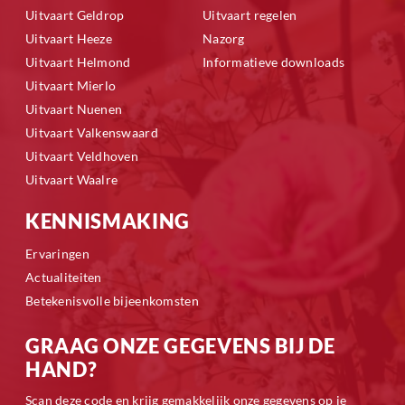
Uitvaart Geldrop
Uitvaart regelen
Uitvaart Heeze
Nazorg
Uitvaart Helmond
Informatieve downloads
Uitvaart Mierlo
Uitvaart Nuenen
Uitvaart Valkenswaard
Uitvaart Veldhoven
Uitvaart Waalre
KENNISMAKING
Ervaringen
Actualiteiten
Betekenisvolle bijeenkomsten
GRAAG ONZE GEGEVENS BIJ DE
HAND?
Scan deze code en krijg gemakkelijk onze gegevens op je