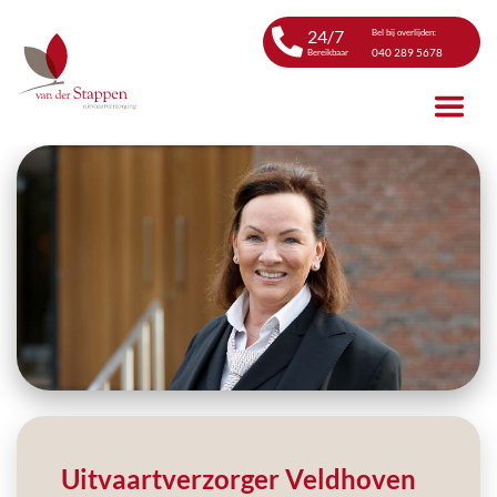
24/7
Bel bij overlijden:
040 289 5678
Bereikbaar
Uitvaartverzorger Veldhoven