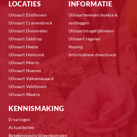
LOCATIES
INFORMATIE
Uitvaart Eindhoven
Uitvaartwensen boekje &
Uitvaart Cranendonck
vastleggen
Uitvaart Dommelen
Uitvaartmogelijkheden
Uitvaart Geldrop
Uitvaart regelen
Uitvaart Heeze
Nazorg
Uitvaart Helmond
Informatieve downloads
Uitvaart Mierlo
Uitvaart Nuenen
Uitvaart Valkenswaard
Uitvaart Veldhoven
Uitvaart Waalre
KENNISMAKING
Ervaringen
Actualiteiten
Betekenisvolle bijeenkomsten