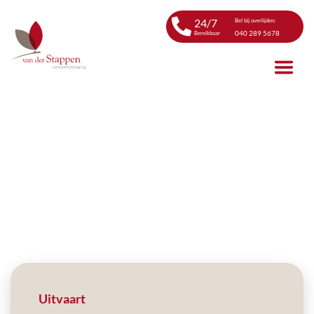
24/7
Bel bij overlijden:
040 289 5678
Bereikbaar
Uitvaart