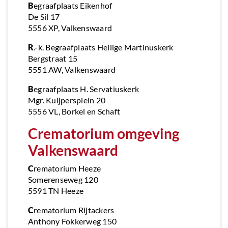
B
egraafplaats Eikenhof
De Sil 17
5556 XP, Valkenswaard
R
.-k. Begraafplaats Heilige Martinuskerk
Bergstraat 15
5551 AW, Valkenswaard
B
egraafplaats H. Servatiuskerk
Mgr. Kuijpersplein 20
5556 VL, Borkel en Schaft
Crematorium omgeving
Valkenswaard
C
rematorium Heeze
Somerenseweg 120
5591 TN Heeze
C
rematorium Rijtackers
Anthony Fokkerweg 150