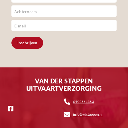
Inschrijven
VAN DER STAPPEN
UITVAARTVERZORGING
0402861383
info@vdstappen.nl