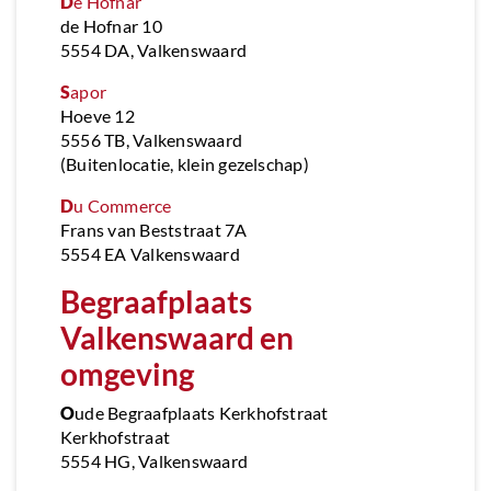
D
e Hofnar
de Hofnar 10
5554 DA, Valkenswaard
S
apor
Hoeve 12
5556 TB, Valkenswaard
(Buitenlocatie, klein gezelschap)
D
u Commerce
Frans van Beststraat 7A
5554 EA Valkenswaard
Begraafplaats
Valkenswaard en
omgeving
O
ude Begraafplaats Kerkhofstraat
Kerkhofstraat
5554 HG, Valkenswaard