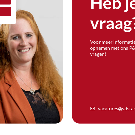
Heb j
vraag
Voor meer informatie
opnemen met ons P&O
vragen!
vacatures@vdstap