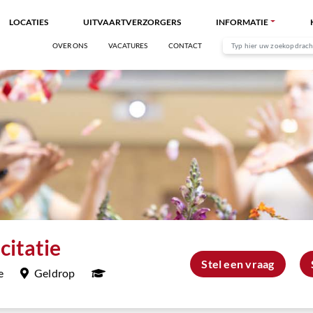
LOCATIES
UITVAARTVERZORGERS
INFORMATIE
OVER ONS
VACATURES
CONTACT
citatie
Stel een vraag
e
Geldrop