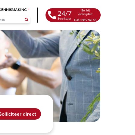
KENNISMAKING
Bel bij
24/7
overlijden:
Bereikbaar
040 289 5678
Solliciteer direct