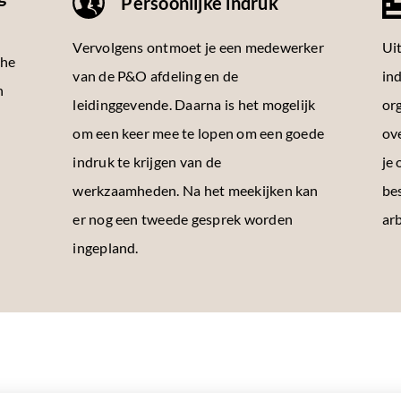
Persoonlijke indruk
Vervolgens ontmoet je een medewerker
Ui
che
van de P&O afdeling en de
in
n
leidinggevende. Daarna is het mogelijk
org
om een keer mee te lopen om een goede
ov
indruk te krijgen van de
je
werkzaamheden. Na het meekijken kan
bes
er nog een tweede gesprek worden
ar
ingepland.