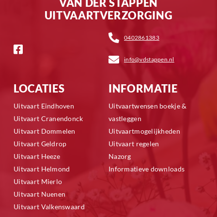
VAN DER STAPPEN
UITVAARTVERZORGING
0402861383
info@vdstappen.nl
LOCATIES
INFORMATIE
Uitvaart Eindhoven
Uitvaartwensen boekje &
Uitvaart Cranendonck
vastleggen
Uitvaart Dommelen
Uitvaartmogelijkheden
Uitvaart Geldrop
Uitvaart regelen
Uitvaart Heeze
Nazorg
Uitvaart Helmond
Informatieve downloads
Uitvaart Mierlo
Uitvaart Nuenen
Uitvaart Valkenswaard