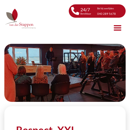
24/7
Bel bij overlijden:
040 289 5678
Bereikbaar
Respect. XXL