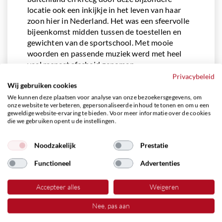
locatie ook een inkijkje in het leven van haar
zoon hier in Nederland. Het was een sfeervolle
bijeenkomst midden tussen de toestellen en
gewichten van de sportschool. Met mooie
woorden en passende muziek werd met heel
veel respect afscheid genomen.
Privacybeleid
Na nog een kort informeel samenzijn volgde het
Wij gebruiken cookies
vertrek en werd hij naar de gereedstaande
We kunnen deze plaatsen voor analyse van onze bezoekersgegevens, om
rouwauto gedragen. De auto reed door de
onze website te verbeteren, gepersonaliseerde inhoud te tonen en om u een
geweldige website-ervaring te bieden. Voor meer informatie over de cookies
erehaag van alle aanwezigen. En omdat hij ook
die we gebruiken opent u de instellingen.
nog eens fanatiek autofanaat was stonden er
buiten ook enkele stoere sportauto’s die bij het
Noodzakelijk
Prestatie
passeren van de rouwauto van zich lieten
horen. Het was een indrukwekkend afscheid
Functioneel
Advertenties
met in hoofdletters geschreven: RESPECT XXL.
Accepteer alles
Weigeren
Martin Horst
Uitvaartverzorger
Nee, pas aan
Dit verhaal en foto zijn gepubliceerd met