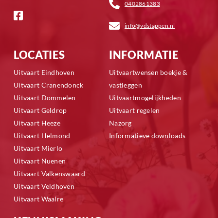
0402861383
info@vdstappen.nl
LOCATIES
INFORMATIE
Uitvaart Eindhoven
Uitvaartwensen boekje &
Uitvaart Cranendonck
vastleggen
Uitvaart Dommelen
Uitvaartmogelijkheden
Uitvaart Geldrop
Uitvaart regelen
Uitvaart Heeze
Nazorg
Uitvaart Helmond
Informatieve downloads
Uitvaart Mierlo
Uitvaart Nuenen
Uitvaart Valkenswaard
Uitvaart Veldhoven
Uitvaart Waalre