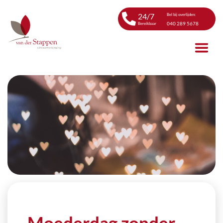
24/7
Bel bij overlijden:
040 289 5678
Bereikbaar
Moederdag zonder