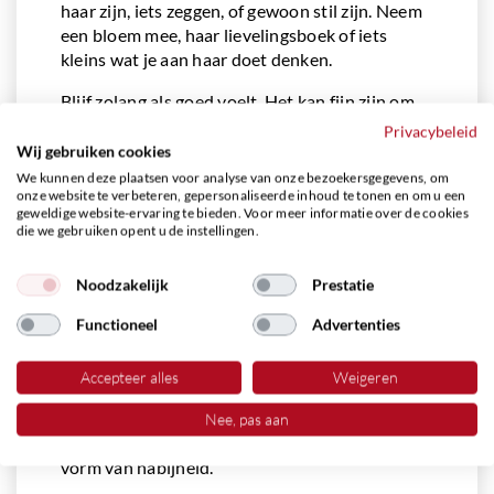
haar zijn, iets zeggen, of gewoon stil zijn. Neem
een bloem mee, haar lievelingsboek of iets
kleins wat je aan haar doet denken.
Blijf zolang als goed voelt. Het kan fijn zijn om
een thermoskan met koffie of thee mee te
Privacybeleid
nemen en even te zitten. Gun jezelf dat moment
Wij gebruiken cookies
van verbinding. Het gemis wordt er niet minder
We kunnen deze plaatsen voor analyse van onze bezoekersgegevens, om
onze website te verbeteren, gepersonaliseerde inhoud te tonen en om u een
van, maar misschien wel iets zachter.
geweldige website-ervaring te bieden. Voor meer informatie over de cookies
die we gebruiken opent u de instellingen.
Tip 4: Samen herinneren
op Moederdag zonder
Noodzakelijk
Prestatie
moeder
Functioneel
Advertenties
Soms helpt het om samen te zijn met anderen
Accepteer alles
Weigeren
die haar ook missen. Een broer, zus, tante of
vriendin van je moeder. Door samen
Nee, pas aan
herinneringen op te halen, ontstaat een nieuwe
vorm van nabijheid.