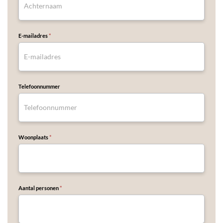
E-mailadres
*
Telefoonnummer
Woonplaats
*
Aantal personen
*