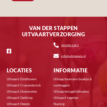
VAN DER STAPPEN
UITVAARTVERZORGING
0402861383
info@vdstappen.nl
LOCATIES
INFORMATIE
Uitvaart Eindhoven
Uitvaartwensen boekje &
Uitvaart Cranendonck
vastleggen
Uitvaart Dommelen
Uitvaartmogelijkheden
Uitvaart Geldrop
Uitvaart regelen
Uitvaart Heeze
Nazorg