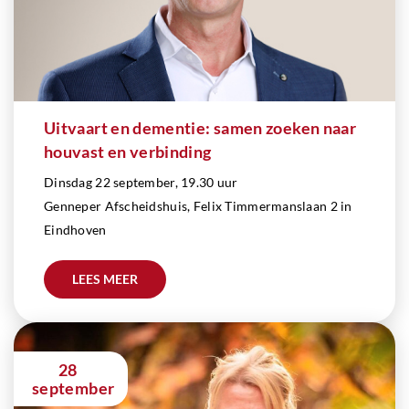
Uitvaart en dementie: samen zoeken naar
houvast en verbinding
Dinsdag 22 september, 19.30 uur
Genneper Afscheidshuis, Felix Timmermanslaan 2 in
Eindhoven
LEES MEER
28
september