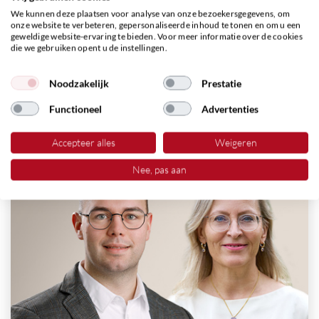
We kunnen deze plaatsen voor analyse van onze bezoekersgegevens, om
Woensdag 9 september, 19.30 uur
onze website te verbeteren, gepersonaliseerde inhoud te tonen en om u een
geweldige website-ervaring te bieden. Voor meer informatie over de cookies
Genneper Afscheidshuis, Felix Timmermanslaan 2 in
die we gebruiken opent u de instellingen.
Eindhoven
Noodzakelijk
Prestatie
LEES MEER
Functioneel
Advertenties
Accepteer alles
Weigeren
16
Nee, pas aan
september