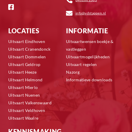
info@vdstappen.nl
LOCATIES
INFORMATIE
Uitvaart Eindhoven
Uitvaartwensen boekje &
Uitvaart Cranendonck
vastleggen
Uitvaart Dommelen
Uitvaartmogelijkheden
Uitvaart Geldrop
Uitvaart regelen
Uitvaart Heeze
Nazorg
Uitvaart Helmond
Informatieve downloads
Uitvaart Mierlo
Uitvaart Nuenen
Uitvaart Valkenswaard
Uitvaart Veldhoven
Uitvaart Waalre
KENNISMAKING