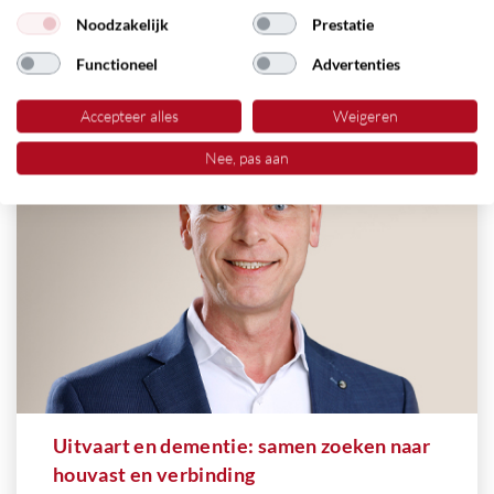
Noodzakelijk
Prestatie
LEES MEER
Functioneel
Advertenties
Accepteer alles
Weigeren
22
september
Nee, pas aan
Uitvaart en dementie: samen zoeken naar
houvast en verbinding