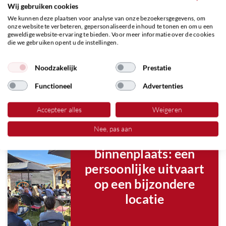
Wij gebruiken cookies
Een klein gebaar dat het eenvoudige
We kunnen deze plaatsen voor analyse van onze bezoekersgegevens, om
stopmoment tot een bijzondere en liefdevolle
onze website te verbeteren, gepersonaliseerde inhoud te tonen en om u een
herinnering maakt.
geweldige website-ervaring te bieden. Voor meer informatie over de cookies
die we gebruiken opent u de instellingen.
Martin Horst
Uitvaartverzorger
Noodzakelijk
Prestatie
Foto gemaakt ter illustratie.
Functioneel
Advertenties
Accepteer alles
Weigeren
Nee, pas aan
Van binnen naar de
binnenplaats: een
persoonlijke uitvaart
op een bijzondere
locatie