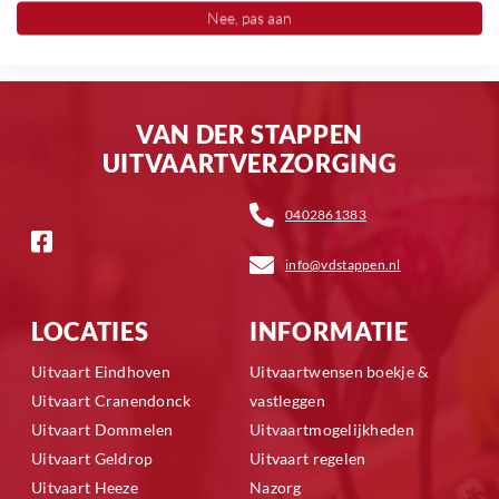
Nee, pas aan
VAN DER STAPPEN
UITVAARTVERZORGING
0402861383
info@vdstappen.nl
LOCATIES
INFORMATIE
Uitvaart Eindhoven
Uitvaartwensen boekje &
Uitvaart Cranendonck
vastleggen
Uitvaart Dommelen
Uitvaartmogelijkheden
Uitvaart Geldrop
Uitvaart regelen
Uitvaart Heeze
Nazorg