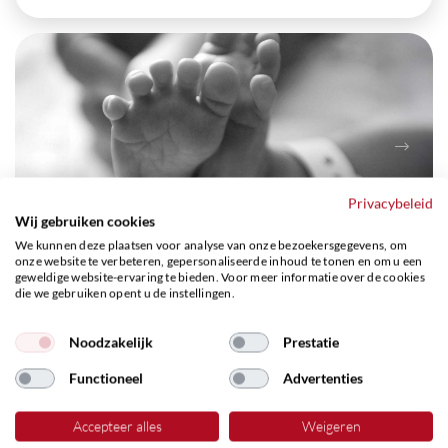
Privacybeleid
Wij gebruiken cookies
We kunnen deze plaatsen voor analyse van onze bezoekersgegevens, om
onze website te verbeteren, gepersonaliseerde inhoud te tonen en om u een
geweldige website-ervaring te bieden. Voor meer informatie over de cookies
die we gebruiken opent u de instellingen.
Een eeuw van zorg en
verbinding, gevierd
Noodzakelijk
Prestatie
met onze relaties
Functioneel
Advertenties
Accepteer alles
Weigeren
Lees meer