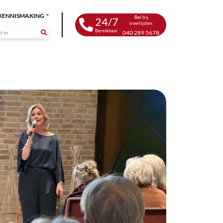
KENNISMAKING
Bel bij
24/7
overlijden:
Bereikbaar
040 289 5678