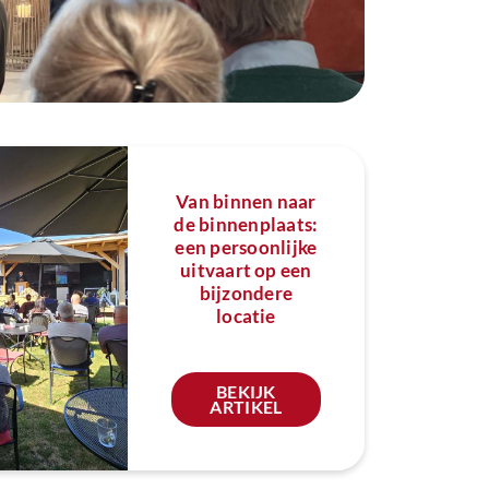
Van binnen naar
de binnenplaats:
een persoonlijke
uitvaart op een
bijzondere
locatie
BEKIJK
ARTIKEL