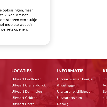
re oplossingen, maar
te kijken, om het
dom sterven een stukje
het mooiste wat zo’n
 wel iets openen.
LOCATIES
INFORMATIE
K
Uitvaart Eindhoven
Uitvaartwensen boekje
Er
Uitvaart Cranendonck
& vastleggen
Ac
Uitvaart Dommelen
Uitvaartmogelijkheden
Be
Uitvaart Geldrop
Uitvaart regelen
bi
Uitvaart Heeze
Nazorg