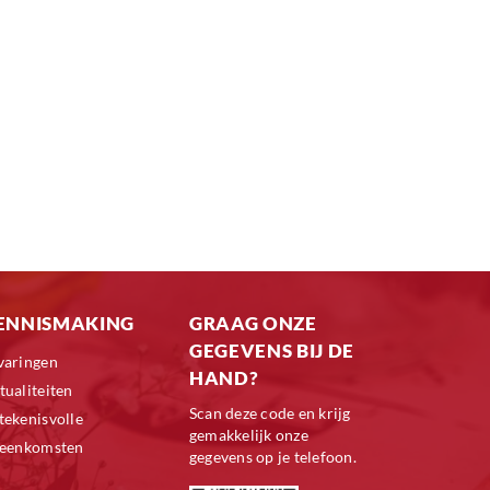
ENNISMAKING
GRAAG ONZE
GEGEVENS BIJ DE
varingen
HAND?
tualiteiten
Scan deze code en krijg
tekenisvolle
gemakkelijk onze
jeenkomsten
gegevens op je telefoon.