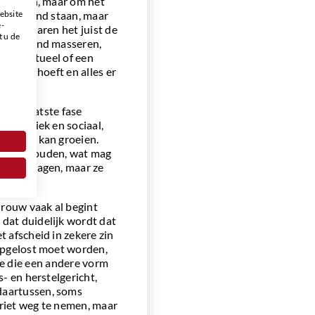
en geven, maar om het
ebsite
ver iemand staan, maar
e-
sschien waren het juist de
t u de
. Een hand masseren,
klein ritueel of een
n niets hoeft en alles er
n die laatste fase
en, fysiek en sociaal,
 moment kan groeien.
 je vasthouden, wat mag
lijke vragen, maar ze
 rouw vaak al begint
dat duidelijk wordt dat
t afscheid in zekere zin
 opgelost moet worden,
iefde die een andere vorm
s- en herstelgericht,
daartussen, soms
riet weg te nemen, maar