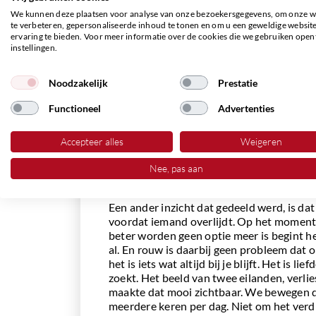
raakt, is dat het niet draait om antwoord
We kunnen deze plaatsen voor analyse van onze bezoekersgegevens, om onze w
durven blijven bij de vragen. Niet tegeno
te verbeteren, gepersonaliseerde inhoud te tonen en om u een geweldige websit
ernaast zitten, letterlijk en figuurlijk. Mi
ervaring te bieden. Voor meer informatie over de cookies die we gebruiken open
kleine voorbeelden die het meest raakten
instellingen.
een geur die herinnering terugbrengt, een 
moment van stilte na het overlijden, waari
Noodzakelijk
Prestatie
mag zijn.
Functioneel
Advertenties
Er werd ook stilgestaan bij hoe het leven i
verandert. Hoe de wereld kleiner kan word
maar tegelijkertijd de aandacht voor het
Accepteer alles
Weigeren
Vragen als: wat is nog belangrijk, wat wil
nog afgerond worden. Het zijn geen makke
Nee, pas aan
raken wel de essentie.
Een ander inzicht dat gedeeld werd, is dat
voordat iemand overlijdt. Op het moment 
beter worden geen optie meer is begint he
al. En rouw is daarbij geen probleem dat
het is iets wat altijd bij je blijft. Het is l
zoekt. Het beeld van twee eilanden, verlie
maakte dat mooi zichtbaar. We bewegen 
meerdere keren per dag. Niet om het verd