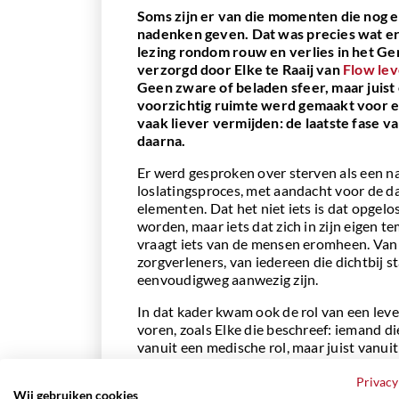
Soms zijn er van die momenten die nog e
nadenken geven. Dat was precies wat er
lezing rondom rouw en verlies in het G
verzorgd door Elke te Raaij van
Flow le
Geen zware of beladen sfeer, maar juis
voorzichtig ruimte werd gemaakt voor 
vaak liever vermijden: de laatste fase v
daarna.
Er werd gesproken over sterven als een na
loslatingsproces, met aandacht voor de d
elementen. Dat het niet iets is dat opgelo
worden, maar iets dat zich in zijn eigen 
vraagt iets van de mensen eromheen. Van
zorgverleners, van iedereen die dichtbij 
eenvoudigweg aanwezig zijn.
In dat kader kwam ook de rol van een lev
voren, zoals Elke die beschreef: iemand di
vanuit een medische rol, maar juist vanuit
Praktisch, emotioneel en soms ook spiritue
een periode waarin alles onzeker kan voel
Privacy
Wij gebruiken cookies