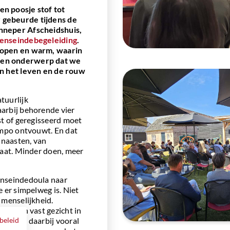
en poosje stof tot
 gebeurde tijdens de
enneper Afscheidshuis,
venseindebegeleiding
.
t open en warm, waarin
een onderwerp dat we
an het leven en de rouw
tuurlijk
aarbij behorende vier
st of geregisseerd moet
tempo ontvouwt. En dat
 naasten, van
staat. Minder doen, meer
enseindedoula naar
e er simpelweg is. Niet
 menselijkheid.
el. Een vast gezicht in
en. Wat daarbij vooral
beleid