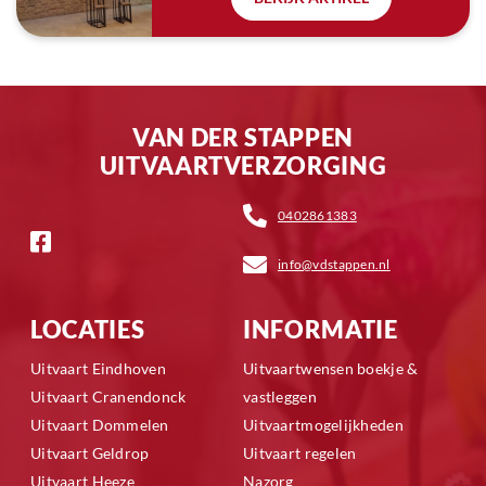
VAN DER STAPPEN
UITVAARTVERZORGING
0402861383
info@vdstappen.nl
LOCATIES
INFORMATIE
Uitvaart Eindhoven
Uitvaartwensen boekje &
Uitvaart Cranendonck
vastleggen
Uitvaart Dommelen
Uitvaartmogelijkheden
Uitvaart Geldrop
Uitvaart regelen
Uitvaart Heeze
Nazorg