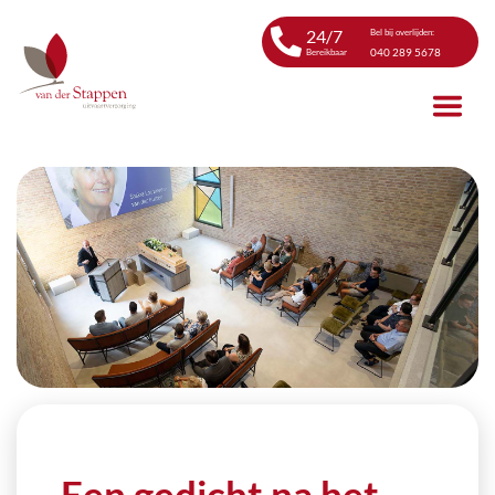
24/7
Bel bij overlijden:
040 289 5678
Bereikbaar
Een gedicht na het