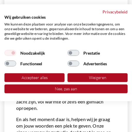
Privacybeleid
Een afscheidstekst met
Wij gebruiken cookies
jouw eigen stem
We kunnen deze plaatsen voor analyse van onze bezoekersgegevens, om
onze website te verbeteren, gepersonaliseerde inhoud te tonen en om u een
geweldige website-ervaring te bieden. Voor meer informatie over de cookies
Soms wordt een gedicht voorgedragen tijdens
die we gebruiken opent u de instellingen.
de uitvaart, maar het kan ook op de rouwkaart
staan of een plek krijgen in het bloemstuk of
Noodzakelijk
Prestatie
herinneringsboekje. Wat je ook kiest, zorg dat
Functioneel
Advertenties
het klopt voor jou en jouw familie. Er is geen
goed of fout.
Accepteer alles
Weigeren
Je mag het kort houden, als de woorden maar
van jou zijn. En weet: een eerbetoon aan oma
Nee, pas aan
hoeft niet alleen zwaar te zijn. Het mag ook
zacht zijn, vol warmte of zelfs een glimlach
oproepen.
En als het moment daar is, helpen wij je graag
om jouw woorden een plek te geven. Onze