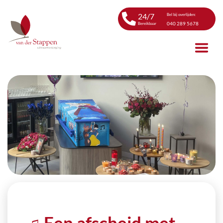
24/7
Bel bij overlijden:
040 289 5678
Bereikbaar
♫ Een afscheid met