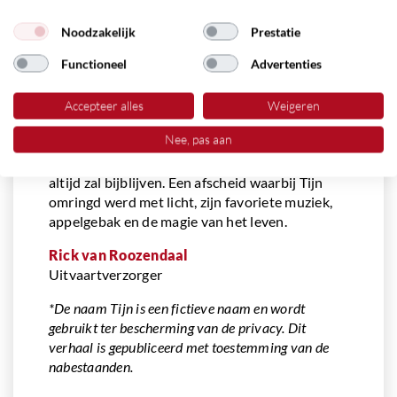
dit bijzondere afscheid. Een dag die niet alleen
in het teken stond van gemis, maar vooral van
Noodzakelijk
Prestatie
liefde, licht, magie en de vrolijke noot die Tijn
Functioneel
Advertenties
zelf in het leven bracht. En zoals hij het gewild
zou hebben, werd er tijdens het samenzijn nog
Accepteer alles
Weigeren
genoten van een stukje appelgebak.
Nee, pas aan
Een waardevolle herinnering aan een warm,
waardig en persoonlijk afscheid dat de familie
altijd zal bijblijven. Een afscheid waarbij Tijn
omringd werd met licht, zijn favoriete muziek,
appelgebak en de magie van het leven.
Rick van Roozendaal
Uitvaartverzorger
*De naam Tijn is een fictieve naam en wordt
gebruikt ter bescherming van de privacy. Dit
verhaal is gepubliceerd met toestemming van de
nabestaanden.