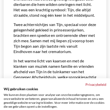
dierbaren die hem wilden omringen met licht.
Het was een krachtig symbool: Tijn, die altijd
straalde, stond nog één keer in het middelpunt.
Twee achternichtjes van Tijn, speciaal voor deze
gelegenheid gekleed in prinsessenjurken,
brachten een speelse en ontroerende sfeer met
zich mee. Samen met mij liepen zij voorop toen
Tijn begon aan zijn laatste reis vanuit
Eindhoven naar het crematorium.
In het warme licht van kaarsen en met de
klanken van muziek namen familie en vrienden
afscheid van Tijn in de tuinkamer van het
Genneper Afscheidshuis, welke sprookjesachtig
was aangekleed. Ballonnen, kaarsen, bloemen
Privacybeleid
en warme kleuren maakten de ruimte tot een
Wij gebruiken cookies
plek die Tijn eerde op een manier die bij hem
We kunnen deze plaatsen voor analyse van onze bezoekersgegevens, om
paste.
onze website te verbeteren, gepersonaliseerde inhoud te tonen en om u een
geweldige website-ervaring te bieden. Voor meer informatie over de cookies
die we gebruiken opent u de instellingen.
De familie kijkt met een warm gevoel terug op