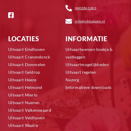
0402861383
info@vdstappen.nl
LOCATIES
INFORMATIE
Uitvaart Eindhoven
Uitvaartwensen boekje &
Uitvaart Cranendonck
vastleggen
Uitvaart Dommelen
Uitvaartmogelijkheden
Uitvaart Geldrop
Uitvaart regelen
Uitvaart Heeze
Nazorg
Uitvaart Helmond
Informatieve downloads
Uitvaart Mierlo
Uitvaart Nuenen
Uitvaart Valkenswaard
Uitvaart Veldhoven
Uitvaart Waalre