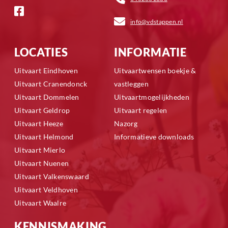
info@vdstappen.nl
LOCATIES
INFORMATIE
Uitvaart Eindhoven
Uitvaartwensen boekje &
Uitvaart Cranendonck
vastleggen
Uitvaart Dommelen
Uitvaartmogelijkheden
Uitvaart Geldrop
Uitvaart regelen
Uitvaart Heeze
Nazorg
Uitvaart Helmond
Informatieve downloads
Uitvaart Mierlo
Uitvaart Nuenen
Uitvaart Valkenswaard
Uitvaart Veldhoven
Uitvaart Waalre
KENNISMAKING