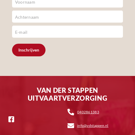
Footer
Inschrijven
VAN DER STAPPEN
UITVAARTVERZORGING
0402861383
info@vdstappen.nl