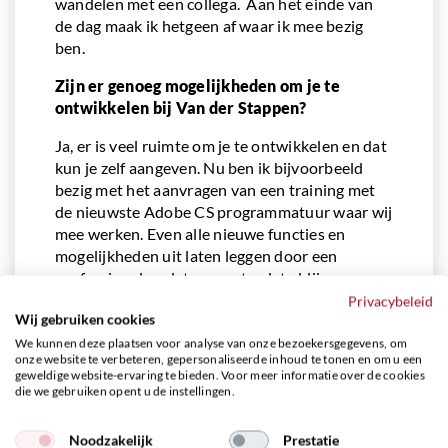
wandelen met een collega. Aan het einde van
de dag maak ik hetgeen af waar ik mee bezig
ben.
Zijn er genoeg mogelijkheden om je te
ontwikkelen bij Van der Stappen?
Ja, er is veel ruimte om je te ontwikkelen en dat
kun je zelf aangeven. Nu ben ik bijvoorbeeld
bezig met het aanvragen van een training met
de nieuwste Adobe CS programmatuur waar wij
mee werken. Even alle nieuwe functies en
mogelijkheden uit laten leggen door een
professional, zodat we up-to-date blijven.
Privacybeleid
Hoe zou je de sfeer met je collega’s willen
Wij gebruiken cookies
beschrijven?
We kunnen deze plaatsen voor analyse van onze bezoekersgegevens, om
onze website te verbeteren, gepersonaliseerde inhoud te tonen en om u een
De sfeer met mijn collega’s is superfijn, inclusief
geweldige website-ervaring te bieden. Voor meer informatie over de cookies
die we gebruiken opent u de instellingen.
buiten onze afdeling en de op externe
vestigingen. Ik heb, ondanks onze branche,
Noodzakelijk
Prestatie
plezier in mijn werk. En dat vind ik ook heel