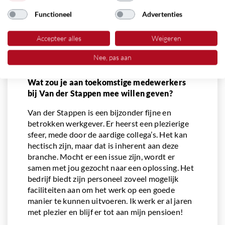
belangrijk, je besteedt wekelijks veel tijd op je
Functioneel
Advertenties
werk en dan moet je het wel naar je zin hebben.
Ook zit ik in het bestuur van onze
Accepteer alles
Weigeren
personeelsvereniging, waar we verschillende
activiteiten organiseren voor onze leden, dat
Nee, pas aan
vind ik ook erg leuk om te doen!
Wat zou je aan toekomstige medewerkers
bij Van der Stappen mee willen geven?
Van der Stappen is een bijzonder fijne en
betrokken werkgever. Er heerst een plezierige
sfeer, mede door de aardige collega’s. Het kan
hectisch zijn, maar dat is inherent aan deze
branche. Mocht er een issue zijn, wordt er
samen met jou gezocht naar een oplossing. Het
bedrijf biedt zijn personeel zoveel mogelijk
faciliteiten aan om het werk op een goede
manier te kunnen uitvoeren. Ik werk er al jaren
met plezier en blijf er tot aan mijn pensioen!